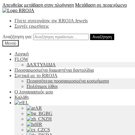
Απευθείας μετάβαση στην πλοήγηση
Μετάβαση σε περιεχόμενο
Γίνετε συνεργάτης της RROJA Jewels
Συχνές ερωτήσεις
Αναζήτηση για:
Αναζήτηση
Μενού
Αρχική
FLOW
ΔΑΧΤΥΛΙΔΙΑ
Προσαρμοσμένα διαμαντένια δαχτυλίδια
Σχετικά με το RROJA
Περισσότερα προσαρμοσμένα κοσμήματα
Πολύτιμοι λίθοι
Ο λογαριασμός μου
Καλάθι
EL
AR
BG
ZH
HR
CS