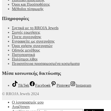
Όροι και Προϋποθέσεις
Μέθοδοι πληρωμής
Πληροφορίες
Σχετικά με το RROJA Jewels
Συχνές ερωτήσεις
Γίνετε συνεργάτης
Εγγραφείτε ως συνεργάτης
Όροι χρήσης συνεργατών
Οδηγός μεγέθους
Πιστοποιητικά
Πολύτιμοι λίθοι
Περισσότερα προσαρμοσμένα κοσμήματα
Μέσα κοινωνικής δικτύωσης
TikTok
Facebook
Pinterest
Instagram
© RROJA Jewels 2024
Ο λογαριασμός μου
Αναζήτηση