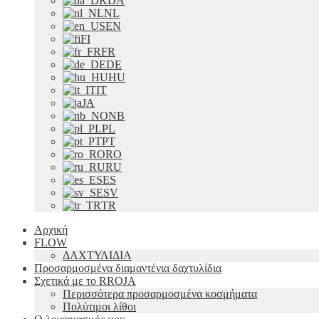
DA
NL
EN
FI
FR
DE
HU
IT
JA
NB
PL
PT
RO
RU
ES
SV
TR
Αρχική
FLOW
ΔΑΧΤΥΛΙΔΙΑ
Προσαρμοσμένα διαμαντένια δαχτυλίδια
Σχετικά με το RROJA
Περισσότερα προσαρμοσμένα κοσμήματα
Πολύτιμοι λίθοι